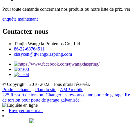
Pour toute demande concernant nos produits ou notre liste de prix, veu
enquête maintenant
Contactez-nous
Tianjin Wangxia Printemps Co., Ltd.
86-22-68764511
cissycen@tjwangxiaspring.com
© Copyright - 2010-2022 : Tous droits réservés.
Produits chauds
-
Plan du site
-
AMP mobile
225 Ressort de torsion
,
Changer les ressorts d'une porte de garage
,
Re
de torsion pour porte de garage galvanisée
,
Envoyer un e-mail