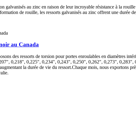
n galvanisés au zinc en raison de leur incroyable résistance à la rouille
rmation de rouille, les ressorts galvanisés au zinc offrent une durée de 
t noir au Canada
posons des ressorts de torsion pour portes enroulables en diamètres intéri
 0,207", 0,218", 0,225", 0,234", 0,243", 0,250", 0,262", 0,273", 0,283", 
en augmentant la durée de vie du ressort.Chaque mois, nous exportons prè
alie.