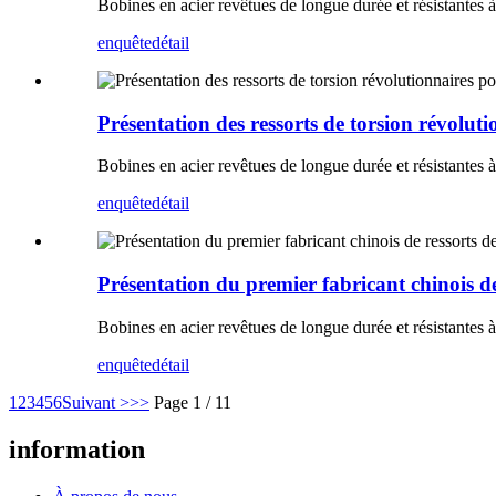
Bobines en acier revêtues de longue durée et résistantes à 
enquête
détail
Présentation des ressorts de torsion révolut
Bobines en acier revêtues de longue durée et résistantes à 
enquête
détail
Présentation du premier fabricant chinois de
Bobines en acier revêtues de longue durée et résistantes à 
enquête
détail
1
2
3
4
5
6
Suivant >
>>
Page 1 / 11
information